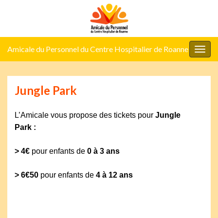
Amicale du Personnel du Centre Hospitalier de Roanne
Togg
navig
Jungle Park
L’Amicale vous propose des tickets pour
Jungle
Park
:
> 4€
pour enfants de
0 à 3 ans
> 6€50
pour enfants de
4 à 12 ans