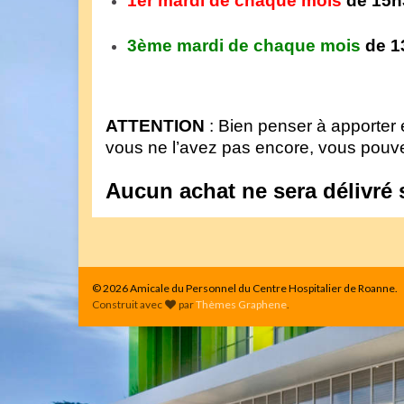
1er mardi de chaque mois
de 15
3ème mardi de chaque mois
de 1
ATTENTION
: Bien penser à apporter e
vous ne l’avez pas encore, vous pouv
Aucun achat ne sera délivré 
© 2026 Amicale du Personnel du Centre Hospitalier de Roanne.
Construit avec
par
Thèmes Graphene
.