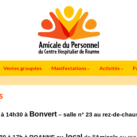
Ventes groupées
Manifestations
Activités
P
s
Bonvert
 à 14h30
à
– salle n° 23 au rez-de-cha
local