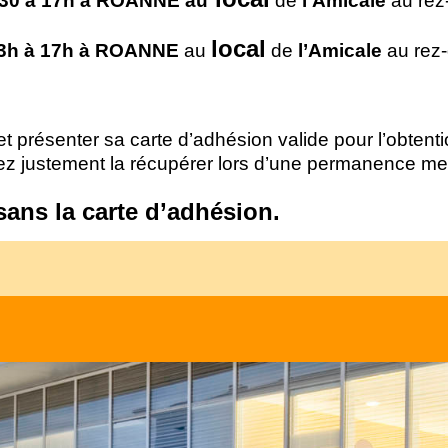
h30 à 17h à ROANNE
au
de
l’Amicale
au rez
local
3h à 17h à ROANNE
au
de
l’Amicale
au rez
t présenter sa carte d’adhésion valide pour l’obtention
ez justement la récupérer lors d’une permanence me
sans la carte d’adhésion.