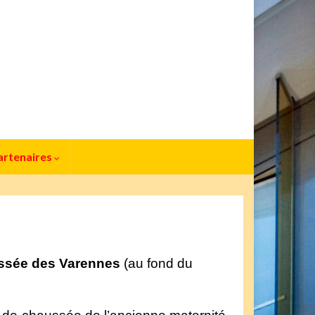
artenaires
ussée d
es Varennes
(au fond du